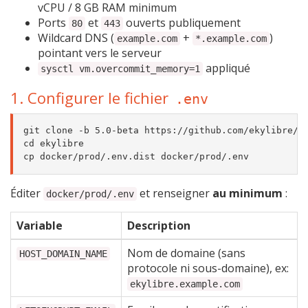
vCPU / 8 GB RAM minimum
Ports
et
ouverts publiquement
80
443
Wildcard DNS (
+
)
example.com
*.example.com
pointant vers le serveur
appliqué
sysctl vm.overcommit_memory=1
1. Configurer le fichier
.env
git clone -b 5.0-beta https://github.com/ekylibre/ek
cd ekylibre

Éditer
et renseigner
au minimum
:
docker/prod/.env
Variable
Description
Nom de domaine (sans
HOST_DOMAIN_NAME
protocole ni sous-domaine), ex:
ekylibre.example.com