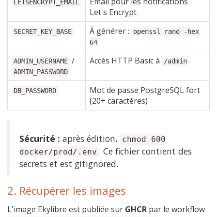
Email pour les notifications
LETSENCRYPT_EMAIL
Let's Encrypt
À générer :
SECRET_KEY_BASE
openssl rand -hex
64
/
Accès HTTP Basic à
ADMIN_USERNAME
/admin
ADMIN_PASSWORD
Mot de passe PostgreSQL fort
DB_PASSWORD
(20+ caractères)
Sécurité :
après édition,
chmod 600
. Ce fichier contient des
docker/prod/.env
secrets et est gitignored.
2. Récupérer les images
L'image Ekylibre est publiée sur
GHCR
par le workflow