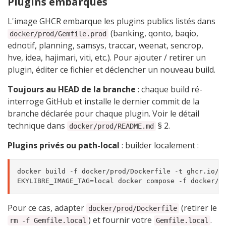
Plugins embarqués
L'image GHCR embarque les plugins publics listés dans
(banking, qonto, baqio,
docker/prod/Gemfile.prod
ednotif, planning, samsys, traccar, weenat, sencrop,
hve, idea, hajimari, viti, etc.). Pour ajouter / retirer un
plugin, éditer ce fichier et déclencher un nouveau build.
Toujours au HEAD de la branche
: chaque build ré-
interroge GitHub et installe le dernier commit de la
branche déclarée pour chaque plugin. Voir le détail
technique dans
§ 2.
docker/prod/README.md
Plugins privés ou path-local
: builder localement :
docker build -f docker/prod/Dockerfile -t ghcr.io/ek
Pour ce cas, adapter
(retirer le
docker/prod/Dockerfile
) et fournir votre
.
rm -f Gemfile.local
Gemfile.local