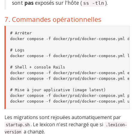
sont
pas
exposés sur l'hôte (
).
ss -tln
7. Commandes opérationnelles
# Arrêter

docker compose -f docker/prod/docker-compose.yml dow
# Logs

docker compose -f docker/prod/docker-compose.yml log
# Shell + console Rails

docker compose -f docker/prod/docker-compose.yml exe
docker compose -f docker/prod/docker-compose.yml exe
# Mise à jour applicative (image latest)

docker compose -f docker/prod/docker-compose.yml pul
Les migrations sont rejouées automatiquement par
. Le lexicon n'est rechargé que si
startup.sh
.lexicon-
a changé.
version