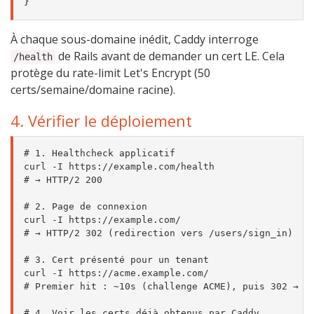
À chaque sous-domaine inédit, Caddy interroge
de Rails avant de demander un cert LE. Cela
/health
protège du rate-limit Let's Encrypt (50
certs/semaine/domaine racine).
4. Vérifier le déploiement
# 1. Healthcheck applicatif

curl -I https://example.com/health

# → HTTP/2 200

# 2. Page de connexion

curl -I https://example.com/

# → HTTP/2 302 (redirection vers /users/sign_in)

# 3. Cert présenté pour un tenant

curl -I https://acme.example.com/

# Premier hit : ~10s (challenge ACME), puis 302 → /s
# 4. Voir les certs déjà obtenus par Caddy
