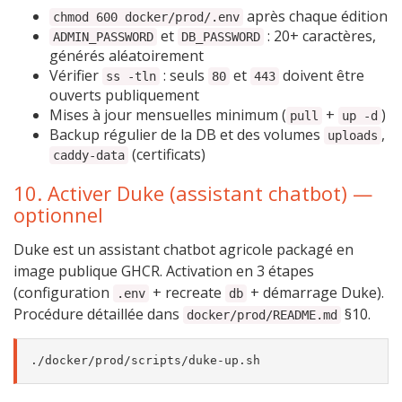
après chaque édition
chmod 600 docker/prod/.env
et
: 20+ caractères,
ADMIN_PASSWORD
DB_PASSWORD
générés aléatoirement
Vérifier
: seuls
et
doivent être
ss -tln
80
443
ouverts publiquement
Mises à jour mensuelles minimum (
+
)
pull
up -d
Backup régulier de la DB et des volumes
,
uploads
(certificats)
caddy-data
10. Activer Duke (assistant chatbot) —
optionnel
Duke est un assistant chatbot agricole packagé en
image publique GHCR. Activation en 3 étapes
(configuration
+ recreate
+ démarrage Duke).
.env
db
Procédure détaillée dans
§10.
docker/prod/README.md