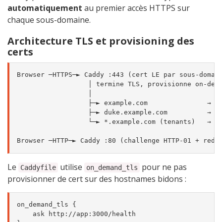
automatiquement
au premier accès HTTPS sur
chaque sous-domaine.
Architecture TLS et provisioning des
certs
Browser ─HTTPS─► Caddy :443 (cert LE par sous-domain
                  │ termine TLS, provisionne on-dema
                  │

                  ├─► example.com               → ap
                  ├─► duke.example.com          → du
                  └─► *.example.com (tenants)   → ap
Le
utilise
pour ne pas
Caddyfile
on_demand_tls
provisionner de cert sur des hostnames bidons :
on_demand_tls {

    ask http://app:3000/health
