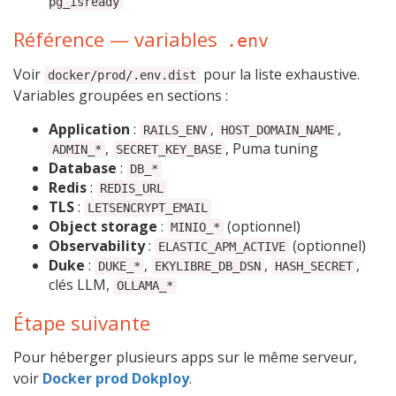
pg_isready
Référence — variables
.env
Voir
pour la liste exhaustive.
docker/prod/.env.dist
Variables groupées en sections :
Application
:
,
,
RAILS_ENV
HOST_DOMAIN_NAME
,
, Puma tuning
ADMIN_*
SECRET_KEY_BASE
Database
:
DB_*
Redis
:
REDIS_URL
TLS
:
LETSENCRYPT_EMAIL
Object storage
:
(optionnel)
MINIO_*
Observability
:
(optionnel)
ELASTIC_APM_ACTIVE
Duke
:
,
,
,
DUKE_*
EKYLIBRE_DB_DSN
HASH_SECRET
clés LLM,
OLLAMA_*
Étape suivante
Pour héberger plusieurs apps sur le même serveur,
voir
Docker prod Dokploy
.