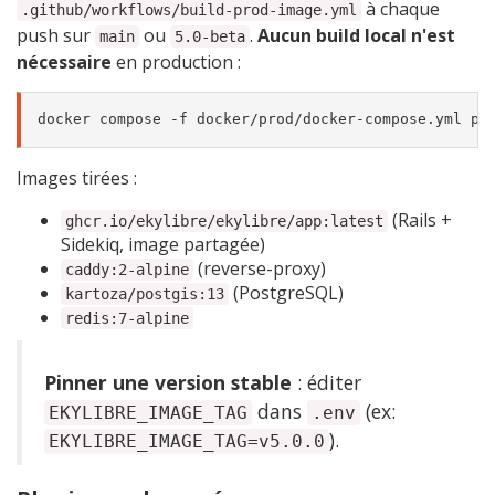
à chaque
.github/workflows/build-prod-image.yml
push sur
ou
.
Aucun build local n'est
main
5.0-beta
nécessaire
en production :
Images tirées :
(Rails +
ghcr.io/ekylibre/ekylibre/app:latest
Sidekiq, image partagée)
(reverse-proxy)
caddy:2-alpine
(PostgreSQL)
kartoza/postgis:13
redis:7-alpine
Pinner une version stable
: éditer
dans
(ex:
EKYLIBRE_IMAGE_TAG
.env
).
EKYLIBRE_IMAGE_TAG=v5.0.0