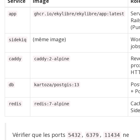
Service
Image
Rôl
Ser
app
ghcr.io/ekylibre/ekylibre/app:latest
Rail
(Pu
(même image)
Wor
sidekiq
job
Rev
caddy
caddy:2-alpine
pro
HT
Pos
db
kartoza/postgis:13
+ P
Cac
redis
redis:7-alpine
Sid
Vérifier que les ports
,
,
ne
5432
6379
11434