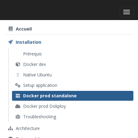
Toggl
Accueil
Installation
Prérequis
Docker dev
Native Ubuntu
Setup application
Docker prod standalone
Docker prod Dokploy
Troubleshooting
Architecture