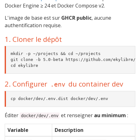
Docker Engine ≥ 24 et Docker Compose v2.
L'image de base est sur
GHCR public
, aucune
authentification requise.
1. Cloner le dépôt
mkdir -p ~/projects && cd ~/projects

git clone -b 5.0-beta https://github.com/ekylibre/ek
2. Configurer
du container dev
.env
Éditer
et renseigner
au minimum
:
docker/dev/.env
Variable
Description