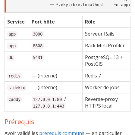
Service
Port hôte
Rôle
Serveur Rails
app
3000
Rack Mini Profiler
app
8808
PostgreSQL 13 +
db
5431
PostGIS
— (interne)
Redis 7
redis
— (interne)
Worker de jobs
sidekiq
/
Reverse-proxy
caddy
127.0.0.1:80
HTTPS local
127.0.0.1:443
Prérequis
Avoir validé les
prérequis communs
— en particulier