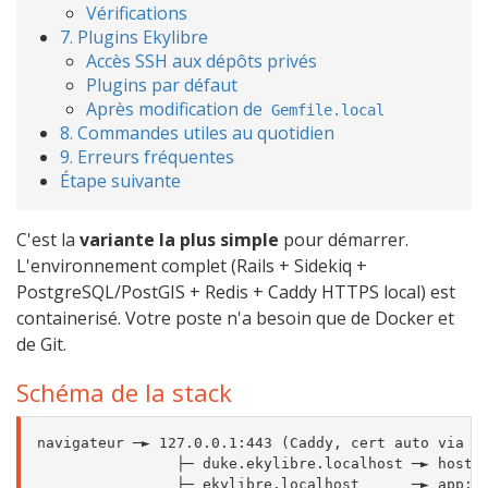
Vérifications
7. Plugins Ekylibre
Accès SSH aux dépôts privés
Plugins par défaut
Après modification de
Gemfile.local
8. Commandes utiles au quotidien
9. Erreurs fréquentes
Étape suivante
C'est la
variante la plus simple
pour démarrer.
L'environnement complet (Rails + Sidekiq +
PostgreSQL/PostGIS + Redis + Caddy HTTPS local) est
containerisé. Votre poste n'a besoin que de Docker et
de Git.
Schéma de la stack
navigateur ─► 127.0.0.1:443 (Caddy, cert auto via tl
                ├─ duke.ekylibre.localhost ─► host.d
                ├─ ekylibre.localhost      ─► app:30