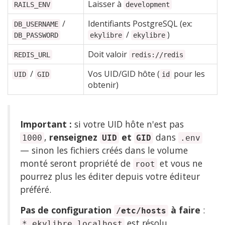
Laisser à
RAILS_ENV
development
/
Identifiants PostgreSQL (ex:
DB_USERNAME
/
)
DB_PASSWORD
ekylibre
ekylibre
Doit valoir
REDIS_URL
redis://redis
/
Vos UID/GID hôte (
pour les
UID
GID
id
obtenir)
Important :
si votre UID hôte n'est pas
,
renseignez
et
dans
1000
UID
GID
.env
— sinon les fichiers créés dans le volume
monté seront propriété de
et vous ne
root
pourrez plus les éditer depuis votre éditeur
préféré.
Pas de configuration
à faire
:
/etc/hosts
est résolu
*.ekylibre.localhost