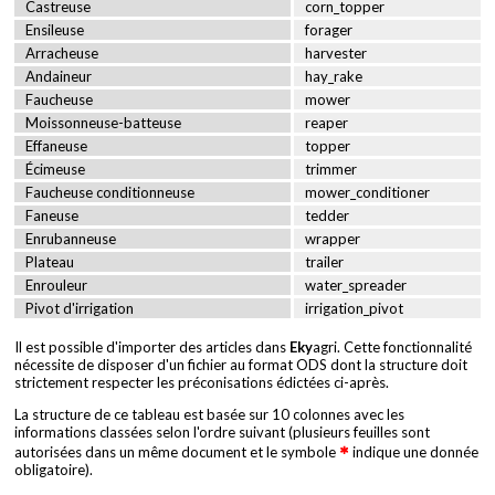
Castreuse
corn_topper
Ensileuse
forager
Arracheuse
harvester
Andaineur
hay_rake
Faucheuse
mower
Moissonneuse-batteuse
reaper
Effaneuse
topper
Écimeuse
trimmer
Faucheuse conditionneuse
mower_conditioner
Faneuse
tedder
Enrubanneuse
wrapper
Plateau
trailer
Enrouleur
water_spreader
Pivot d'irrigation
irrigation_pivot
Il est possible d'importer des articles dans
Eky
agri. Cette fonctionnalité
nécessite de disposer d'un fichier au format ODS dont la structure doit
strictement respecter les préconisations édictées ci-après.
La structure de ce tableau est basée sur 10 colonnes avec les
informations classées selon l'ordre suivant (plusieurs feuilles sont
autorisées dans un même document et le symbole
indique une donnée
obligatoire).