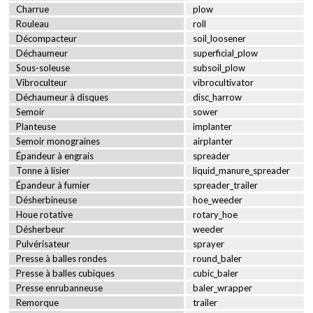
Charrue
plow
Rouleau
roll
Décompacteur
soil_loosener
Déchaumeur
superficial_plow
Sous-soleuse
subsoil_plow
Vibroculteur
vibrocultivator
Déchaumeur à disques
disc_harrow
Semoir
sower
Planteuse
implanter
Semoir monograines
airplanter
Épandeur à engrais
spreader
Tonne à lisier
liquid_manure_spreader
Épandeur à fumier
spreader_trailer
Désherbineuse
hoe_weeder
Houe rotative
rotary_hoe
Désherbeur
weeder
Pulvérisateur
sprayer
Presse à balles rondes
round_baler
Presse à balles cubiques
cubic_baler
Presse enrubanneuse
baler_wrapper
Remorque
trailer