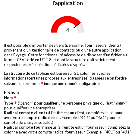
l'application
4
0
5
Il est possible d'importer des tiers (personnel, fournisseurs, clients)
provenant d'un gestionnaire de contacts ou d'une autre application,
dans
Eky
agri. Cette fonctionnalité nécessite de disposer d'un fichier au
format CSV codé en UTF-8 et dont la structure doit strictement
respecter les préconisations édictées ci-après.
La structure de ce tableau est basée sur 21 colonnes avec les
informations (certaines propres aux entreprises) classées selon l'ordre
suivant : (le symbole
indique une donnée obligatoire).
Prénom
Nom
Type
(
"person"
pour qualifier une personne physique ou
"legal_entity"
pour qualifier une entreprise)
Radical compte client
(si l'entité est un client, complétez la colonne
avec votre compte radical client. Exemple :
"411"
ou
"431"
pour le
compte de charges sociales)
Radical compte fournisseur
(si l'entité est un fournisseur, complétez la
colonne avec votre compte radical fournisseur. Exemple :
"401"
ou
"431"